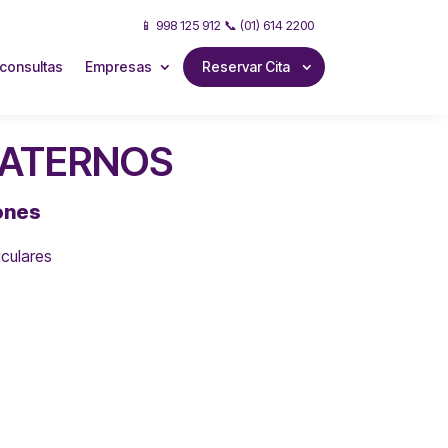
📱 998 125 912 📞 (01) 614 2200
consultas
Empresas
Reservar Cita
MATERNOS
ones
iculares