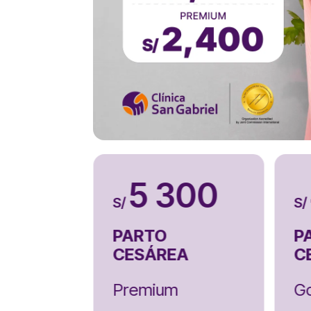
950
5 300
S/
S/
PARTO
P
A
CESÁREA
C
Premium
Go