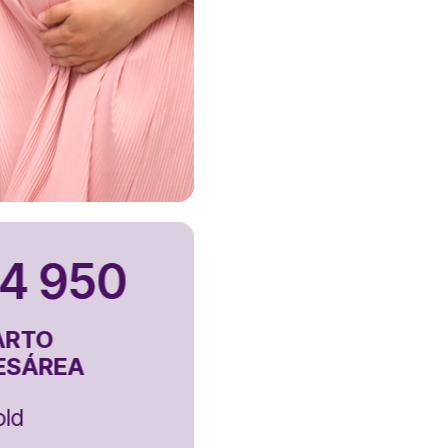
4 950
5 300
S/
ARTO
PARTO
ESÁREA
CESÁREA
ld
Premium