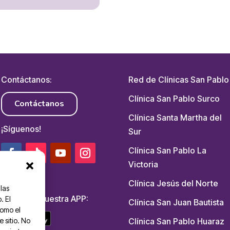
Contáctanos:
Red de Clínicas San Pablo
Clínica San Pablo Surco
Contáctanos
Clínica Santa Martha del
¡Síguenos!
Sur
Clínica San Pablo La
Victoria
Clínica Jesús del Norte
las
Descarga nuestra APP:
. El
Clínica San Juan Bautista
como el
Clínica San Pablo Huaraz
 sitio. No