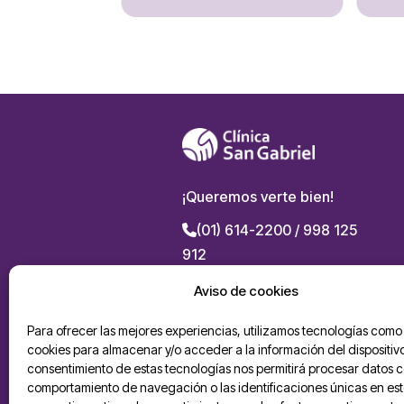
¡Queremos verte bien!
(01) 614-2200 / 998 125
912
Av. La Marina 2955, San
Aviso de cookies
Miguel
Para ofrecer las mejores experiencias, utilizamos tecnologías como 
Politicas de privacidad
cookies para almacenar y/o acceder a la información del dispositivo
consentimiento de estas tecnologías nos permitirá procesar datos 
Solicitud ARCO
comportamiento de navegación o las identificaciones únicas en este