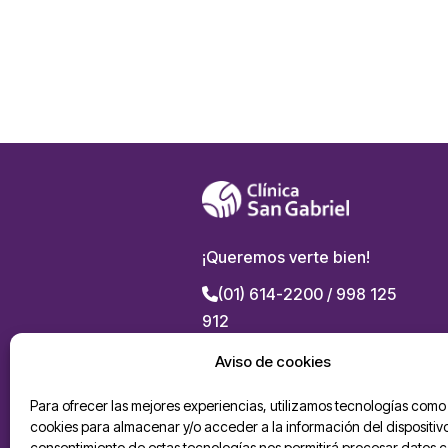
¡Queremos verte bien!
(01) 614-2200 / 998 125
912
Av. La Marina 2955, San
Aviso de cookies
Miguel
Para ofrecer las mejores experiencias, utilizamos tecnologías como 
Politicas de privacidad
cookies para almacenar y/o acceder a la información del dispositivo
consentimiento de estas tecnologías nos permitirá procesar datos 