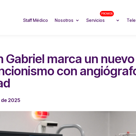
PROMOS
Staff Médico
Nosotros
Servicios
Tele
an Gabriel marca un nuevo
ncionismo con angiógrafo
ad
e de 2025